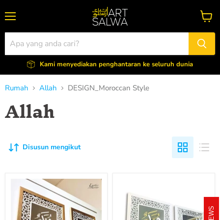
Menu
Lihat
troli
Kami menyediakan penghantaran ke seluruh dunia
Rumah
Allah
DESIGN_Moroccan Style
Allah
Disusun mengikut