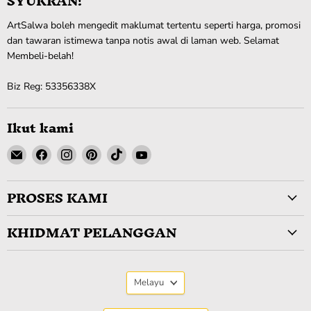
SYUKRAN!
ArtSalwa boleh mengedit maklumat tertentu seperti harga, promosi
dan tawaran istimewa tanpa notis awal di laman web. Selamat
Membeli-belah!
Biz Reg: 53356338X
Ikut kami
Cari
Cari
Cari
Cari
Cari
Cari
kami
kami
kami
kami
kami
kami
di
di
di
di
di
di
PROSES KAMI
E-
Facebook
Instagram
Pinterest
TikTok
YouTube
mel
KHIDMAT PELANGGAN
Bahasa
Melayu