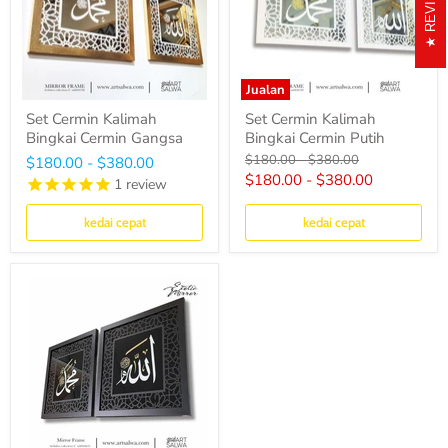
REVIEWS
Jualan
Set Cermin Kalimah
Set Cermin Kalimah
Bingkai Cermin Gangsa
Bingkai Cermin Putih
Harga
Harga
$180.00
-
$380.00
$180.00
-
$380.00
asal
asal
$180.00
-
$380.00
1
review
kedai cepat
kedai cepat