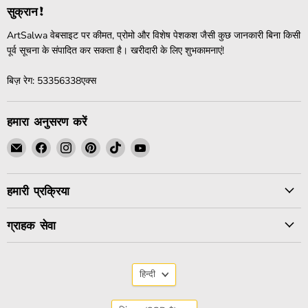
सुक्रान!
ArtSalwa वेबसाइट पर कीमत, प्रोमो और विशेष पेशकश जैसी कुछ जानकारी बिना किसी
पूर्व सूचना के संपादित कर सकता है। खरीदारी के लिए शुभकामनाएं!
बिज़ रेग: 53356338एक्स
हमारा अनुसरण करें
हमें
हमें
हमें
हमें
हमें
हमें
ईमेल
Facebook
Instagram
Pinterest
TikTok
YouTube
पर
पर
पर
पर
पर
पर
हमारी प्रक्रिया
ढूंढें
ढूंढें
ढूंढें
ढूंढें
ढूंढें
ढूंढें
ग्राहक सेवा
भाषा
हिन्दी